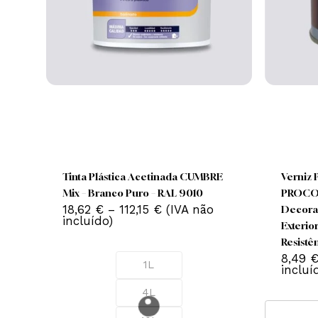
This
product
has
Tinta Plástica Acetinada CUMBRE
Ve