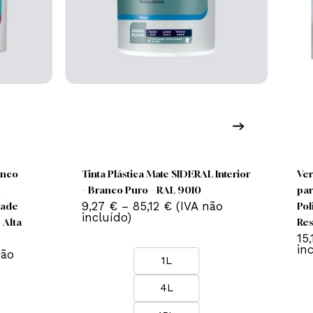
his
This
roduct
product
has
has
ra‑Mate Branco
Tinta Plástica Mate SIDERAL Interio