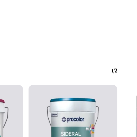
Nenhum produto no carrinho.
Go To Shop