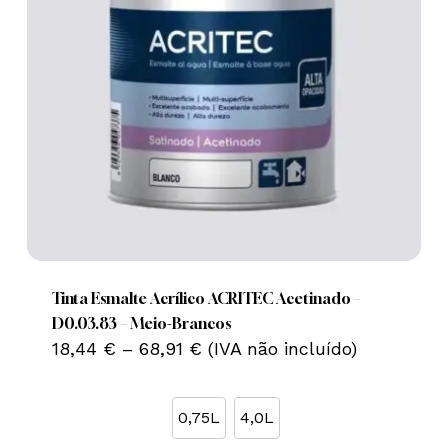
This
product
has
multiple
Tinta Esmalte Acrílico ACRITEC Acetinado –
variants.
D0.03.83 – Meio-Brancos
Price
The
18,44
€
–
68,91
€
(IVA não incluído)
range:
options
18,44 €
may
through
0,75L
4,0L
68,91 €
be
chosen