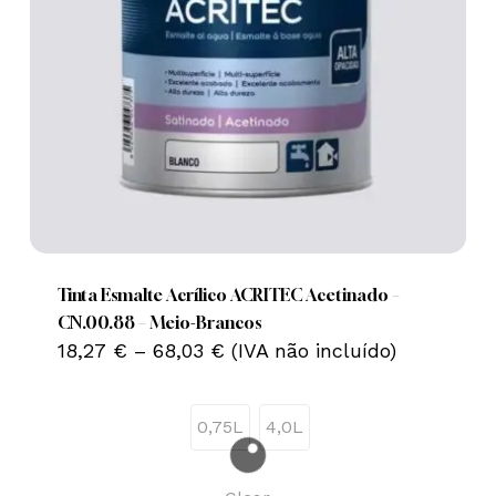
This
product
has
multiple
Tinta Esmalte Acrílico ACRITEC Acetinado –
variants.
CN.00.88 – Meio-Brancos
Price
The
18,27
€
–
68,03
€
(IVA não incluído)
range:
options
18,27 €
may
through
0,75L
4,0L
68,03 €
be
chosen
on