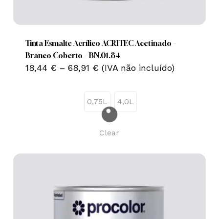
This
product
has
multiple
Tinta Esmalte Acrílico ACRITEC Acetinado –
variants.
Branco Coberto – BN.01.84
Price
The
18,44
€
–
68,91
€
(IVA não incluído)
range:
options
18,44 €
may
through
0,75L
4,0L
68,91 €
be
chosen
on
Clear
the
product
page