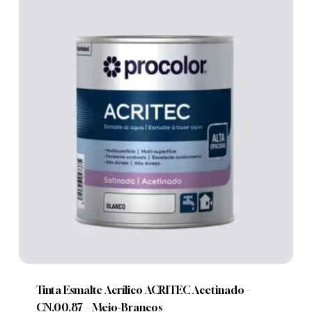
page
This
product
has
multiple
Tinta Esmalte Acrílico ACRITEC Acetinado –
variants.
CN.00.87 – Meio-Brancos