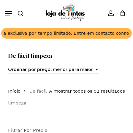
Skip
Menu
to
search
account
Close
Cart
Cart
main
content
siva por tempo limitado. Entre em contacto connosco.
✨
De fácil limpeza
Ordenar por preço: menor para maior
Or
Início
De fácil
A mostrar todos os 52 resultados
por
limpeza
pre
me
Filtrar Por Precio