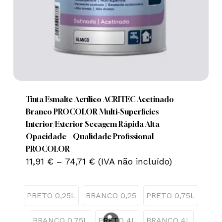
This
product
has
multiple
Tinta Esmalte Acrílico ACRITEC Acetinado
variants.
Branco PROCOLOR Multi‑Superfícies
The
Interior/Exterior Secagem Rápida Alta
options
Opacidade – Qualidade Profissional
may
PROCOLOR
Price
be
11,91
€
–
74,71
€
(IVA não incluído)
range:
chosen
11,91 €
on
through
PRETO 0,25L
BRANCO 0,25
PRETO 0,75L
74,71 €
the
product
BRANCO 0,75L
PRETO 4L
BRANCO 4L