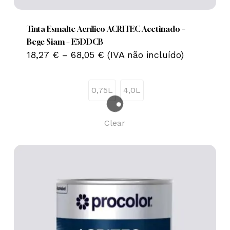
product
has
multiple
Tinta Esmalte Acrílico ACRITEC Acetinado –
variants.
Bege Siam – E5DDCB
Price
The
18,27
€
–
68,05
€
(IVA não incluído)
range:
options
18,27 €
may
through
0,75L
4,0L
68,05 €
be
chosen
on
Clear
the
product
page