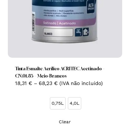
This
product
has
multiple
Tinta Esmalte Acrílico ACRITEC Acetinado –
variants.
CN.01.85 – Meio-Brancos
Price
The
18,31
€
–
68,23
€
(IVA não incluído)
range:
options
18,31 €
may
through
0,75L
4,0L
68,23 €
be
chosen
on
Clear
the