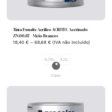
This
product
has
multiple
Tinta Esmalte Acrílico ACRITEC Acetinado –
variants.
ZN.00.87 – Meio-Brancos
Price
The
18,40
€
–
68,68
€
(IVA não incluído)
range:
options
18,40 €
may
through
0,75L
4,0L
68,68 €
be
chosen
on
Clear
the
product
page