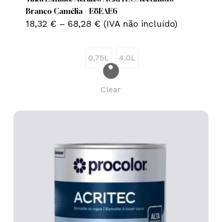
variants.
Branco Camélia – E8EAE6
Price
The
18,32
€
–
68,28
€
(IVA não incluído)
range:
options
18,32 €
may
through
0,75L
4,0L
68,28 €
be
chosen
on
Clear
the
product
page