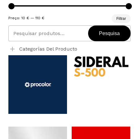
par
Pre
Pre
mai
Preço:
10 €
—
110 €
mí
má
Filtrar
Pesquisar
por:
Pesquisa
Categorías Del Producto