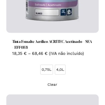
This
product
has
multiple
Tinta Esmalte Acrílico ACRITEC Acetinado – SEA
variants.
– EFF0E8
Price
The
18,35
€
–
68,46
€
(IVA não incluído)
range:
options
18,35 €
may
through
0,75L
4,0L
68,46 €
be
chosen
on
Clear
the
product
page