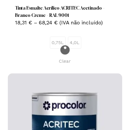
has
multiple
Tinta Esmalte Acrílico ACRITEC Acetinado –
variants.
Branco Creme – RAL 9001
Price
The
18,31
€
–
68,24
€
(IVA não incluído)
range:
options
18,31 €
may
through
0,75L
4,0L
68,24 €
be
chosen
on
Clear
the
product
page