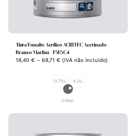
This
product
has
multiple
Tinta Esmalte Acrílico ACRITEC Acetinado –
variants.
Branco Marfim – F5E5C4
Price
The
18,40
€
–
68,71
€
(IVA não incluído)
range:
options
18,40 €
may
through
0,75L
4,0L
68,71 €
be
chosen
on
Clear
the
product
page