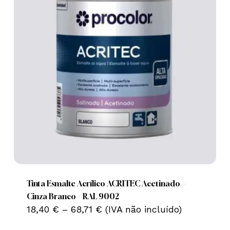
This
product
has
multiple
Tinta Esmalte Acrílico ACRITEC Acetinado –
variants.
Cinza Branco – RAL 9002
Price
The
18,40
€
–
68,71
€
(IVA não incluído)
range:
options
18,40 €