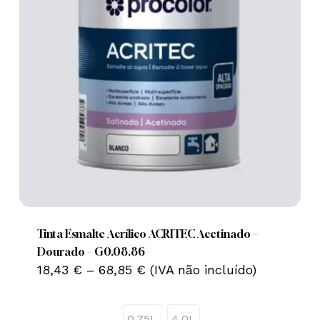
This
product
has
multiple
Tinta Esmalte Acrílico ACRITEC Acetinado –
variants.
Dourado – G0.08.86
Price
The
18,43
€
–
68,85
€
(IVA não incluído)
range:
options
18,43 €
may
through
0,75L
4,0L