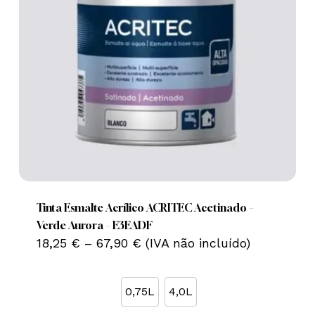
This
product
has
multiple
Tinta Esmalte Acrílico ACRITEC Acetinado –
variants.
Verde Aurora – E3EADF
Price
The
18,25
€
–
67,90
€
(IVA não incluído)
range:
options
18,25 €
may
through
0,75L
4,0L
67,90 €
be
chosen