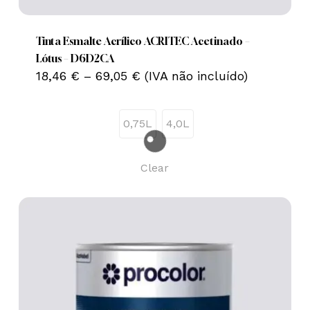
product
has
multiple
Tinta Esmalte Acrílico ACRITEC Acetinado –
variants.
Lótus – D6D2CA
Price
The
18,46
€
–
69,05
€
(IVA não incluído)
range:
options
18,46 €
may
through
0,75L
4,0L
69,05 €
be
chosen
on
Clear
the
product
page