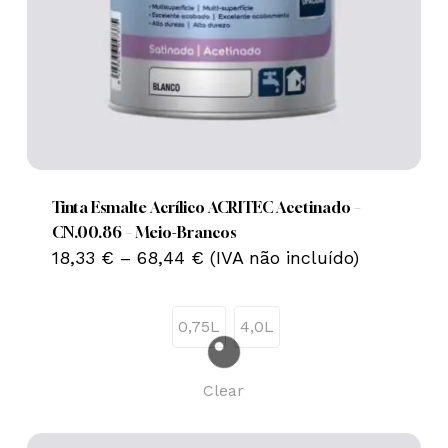
This
product
has
multiple
Tinta Esmalte Acrílico ACRITEC Acetinado –
variants.
CN.00.86 – Meio-Brancos
Price
The
18,33
€
–
68,44
€
(IVA não incluído)
range:
options
18,33 €
may
through
0,75L
4,0L
68,44 €
be
chosen
Nenhum produto no carrinho.
on
Clear
the
Go To Shop
product