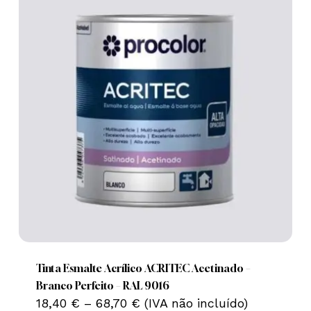
This
product
has
multiple
Tinta Esmalte Acrílico ACRITEC Acetinado –
variants.
Branco Perfeito – RAL 9016
Price
The
18,40
€
–
68,70
€
(IVA não incluído)